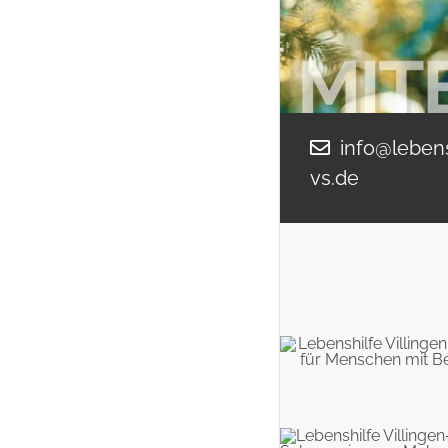
info@lebens
vs.de