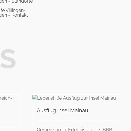
S
inau
Ausflug Insel Mainau
Gemeinsamer Erlebnistag des BBB-