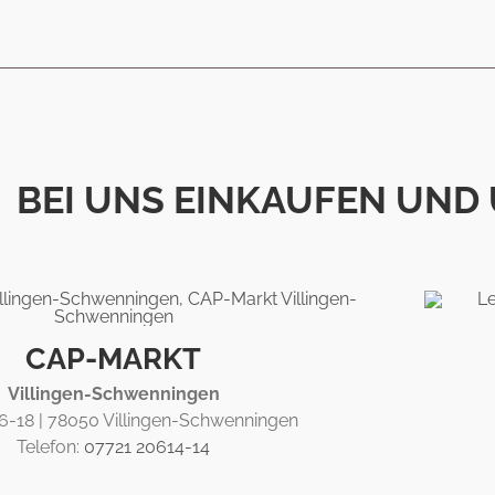
BEI UNS EINKAUFEN UND
CAP-MARKT
Villing­en-Schwen­ning­en
16-18 | 78050 Villing­en-Schwen­ning­en
Telefon:
07721 20614-14