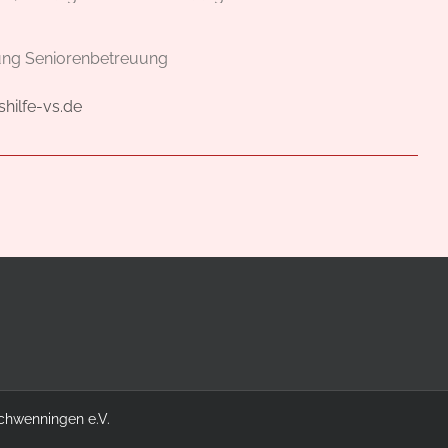
tung Seniorenbetreuung
hilfe-vs.de
Schwenningen e.V.