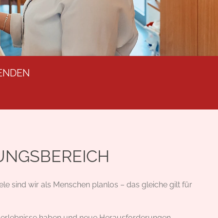
ENDEN
UNGSBEREICH
e sind wir als Menschen planlos – das gleiche gilt für
gserlebnisse haben und neue Herausforderungen