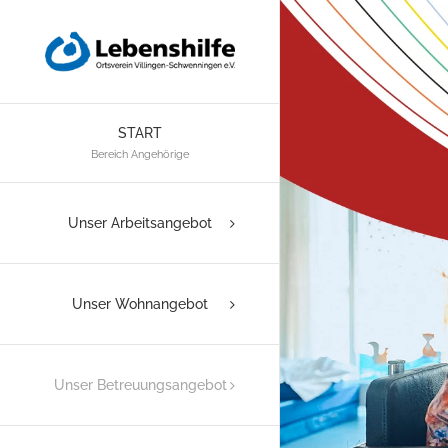
Zum
Inhalt
springen
START
Bereich Angehörige
Unser Arbeitsangebot
Unser Wohnangebot
Unser Betreuungsangebot