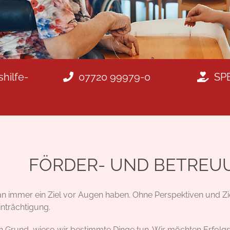
hilfe-
07720 99979-0
SP
FÖRDER- UND BETREU
n immer ein Ziel vor Augen haben. Ohne Perspektiven und Ziel
nträchtigung.
n Grund, wieso wir bestimmte Dinge tun. Wir möchten Erfol